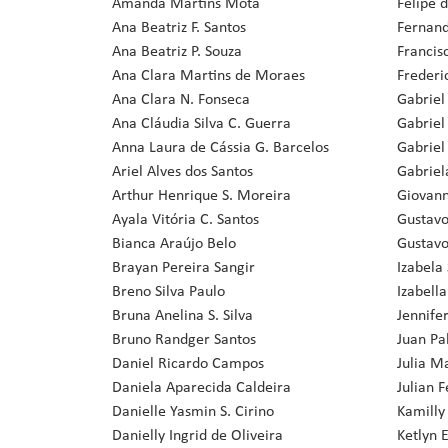
Amanda Martins Mota
Felipe d
Ana Beatriz F. Santos
Fernand
Ana Beatriz P. Souza
Francis
Ana Clara Martins de Moraes
Frederi
Ana Clara N. Fonseca
Gabriel
Ana Cláudia Silva C. Guerra
Gabriel
Anna Laura de Cássia G. Barcelos
Gabriel
Ariel Alves dos Santos
Gabriel
Arthur Henrique S. Moreira
Giovann
Ayala Vitória C. Santos
Gustavo
Bianca Araújo Belo
Gustavo
Brayan Pereira Sangir
Izabela 
Breno Silva Paulo
Izabell
Bruna Anelina S. Silva
Jennifer
Bruno Randger Santos
Juan Pab
Daniel Ricardo Campos
Julia M
Daniela Aparecida Caldeira
Julian F
Danielle Yasmin S. Cirino
Kamilly 
Danielly Ingrid de Oliveira
Ketlyn 