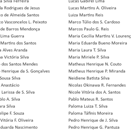
a Silva Ferreira
Lucas Gabirel Lima
a Rodrigues de Jesus
Lucas Martins A. Oliveira
co de Almeida Santos
Luiza Martins Reis
co Vasconcelos L. Peixoto
Marco Túlio dos S. Cardoso
 de Barros Mendonça
Marcos Paulo G. Reis
 Lima Guerra
Maria Cecilia Martins V. Louren
 Martins dos Santos
Maria Eduarda Bueno Moreira
a Alves Aranda
Maria Laura T. Silva
a Victória Silva
Maria Miriele P. Silva
 dos Santos Mendes
Matheus Henrique N. Couto
 Henrique da S. Gonçalves
Matheus Henrique P. Miranda
Sousa Silva
Neidiene Batista Silva
a Anastácio
Nicolas Okinawa R. Fernandes
 Larissa de S. Silva
Nicole Vitória dos A. Santos
lo A. Silva
Pablo Mateus R. Santos
ara Silva
Paloma Luiza T. Silva
elipe F. Souza
Paloma Táfinis Moreira
Vitória F. Oliveira
Pedro Henrique de J. Silva
Eduarda Nascimento
Pedro Henrique G. Pantuza