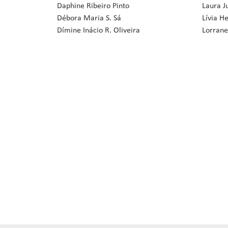
Daphine Ribeiro Pinto
Laura J
Débora Maria S. Sá
Lívia H
Dímine Inácio R. Oliveira
Lorrane