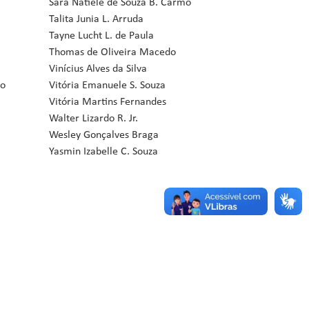
Sara Natiele de Souza B. Carmo
Talita Junia L. Arruda
Tayne Lucht L. de Paula
Thomas de Oliveira Macedo
Vinícius Alves da Silva
ço
Vitória Emanuele S. Souza
Vitória Martins Fernandes
Walter Lizardo R. Jr.
Wesley Gonçalves Braga
Yasmin Izabelle C. Souza