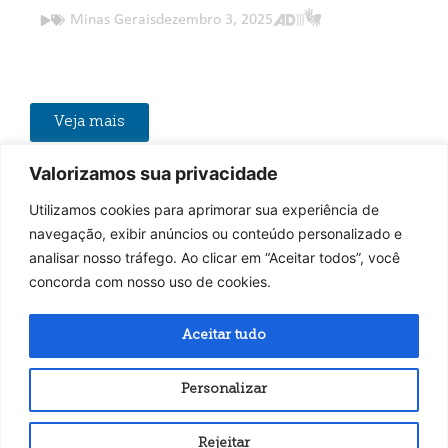
Minas Gerais
dezembro 3, 2025
Veja mais
Valorizamos sua privacidade
rafia . Audiovisual . Levantamento Cultural .
Fotogra
Utilizamos cookies para aprimorar sua experiência de
navegação, exibir anúncios ou conteúdo personalizado e
analisar nosso tráfego. Ao clicar em “Aceitar todos”, você
concorda com nosso uso de cookies.
Aceitar tudo
© 2026 Projeto Estação.
Feito em BH por Coletivo É
Todos os direitos reservados
Personalizar
Rejeitar