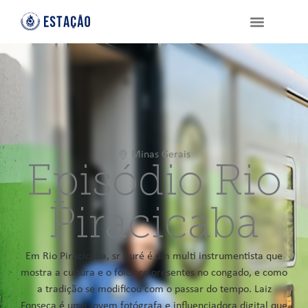
Minas Gerais
Episódio Rio
Piracicaba
Em Rio Piracicaba, sr Buré é um multi instrumentista que
mostra a cultura e o folclore presentes no congado, e como
a tradição se modificou com o passar do tempo. Laiz
Fonseca é uma jovem fotógrafa e influenciadora digital que