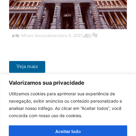
Minas Gerais
dezembro 3, 2025
Veja mais
Valorizamos sua privacidade
rafia . Audiovisual . Levantamento Cultural .
Fotogra
Utilizamos cookies para aprimorar sua experiência de
navegação, exibir anúncios ou conteúdo personalizado e
analisar nosso tráfego. Ao clicar em “Aceitar todos”, você
concorda com nosso uso de cookies.
Aceitar tudo
© 2026 Projeto Estação.