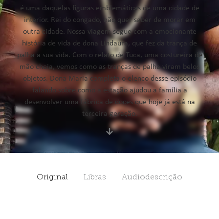
é uma daquelas figuras emblemáticas de uma cidade de
interior. Rei do congado, não quer saber de morar em
outra cidade. Nossa viagem segue com a emocionante
história de vida de dona Lindaura, que fez da trança de
palha a sua vida. Com o relato de Tuca, uma costureira de
mão cheia, vemos como as tranças de palha viram belos
objetos. Dona Maria completa o elenco desse episódio
falando sobre como a estação ajudou a família a
desenvolver uma fábrica de doces que hoje já está na
terceira geração.
Original
Libras
Audiodescrição