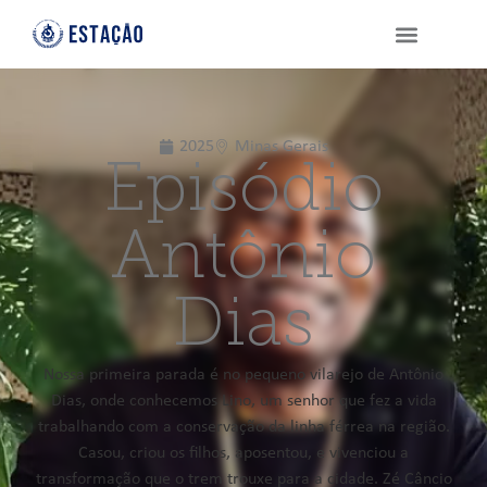
2025
Minas Gerais
Episódio
Antônio
Dias
Nossa primeira parada é no pequeno vilarejo de Antônio
Dias, onde conhecemos Lino, um senhor que fez a vida
trabalhando com a conservação da linha férrea na região.
Casou, criou os filhos, aposentou, e vivenciou a
transformação que o trem trouxe para a cidade. Zé Câncio